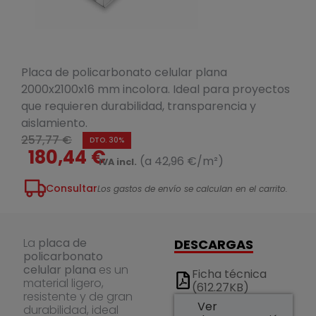
Placa de policarbonato celular plana
2000x2100x16 mm incolora. Ideal para proyectos
que requieren durabilidad, transparencia y
aislamiento.
257,77 €
DTO. 30%
180,44 €
(a 42,96 €/m²)
IVA incl.
Consultar
Los gastos de envío se calculan en el carrito.
La
placa de
DESCARGAS
policarbonato
celular plana
es un
Ficha técnica
material ligero,
(612.27KB)
resistente y de gran
Ver
durabilidad, ideal