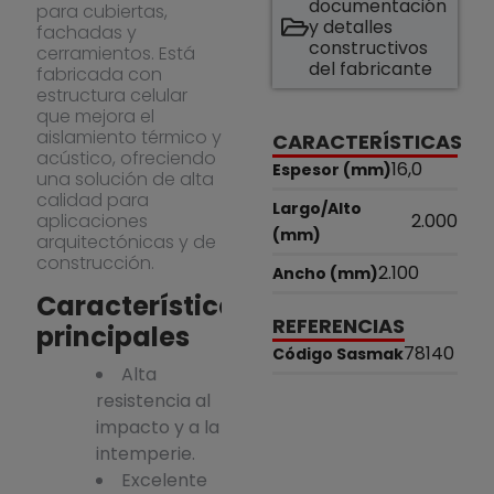
documentación
para cubiertas,
y detalles
fachadas y
constructivos
cerramientos. Está
del fabricante
fabricada con
estructura celular
que mejora el
aislamiento térmico y
CARACTERÍSTICAS
acústico, ofreciendo
16,0
Espesor (mm)
una solución de alta
calidad para
Largo/Alto
aplicaciones
2.000
(mm)
arquitectónicas y de
construcción.
2.100
Ancho (mm)
Características
REFERENCIAS
principales
78140
Código Sasmak
Alta
resistencia al
impacto y a la
intemperie.
Excelente