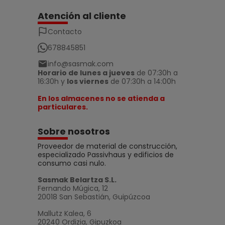
Atención al cliente
Contacto
678845851
info@sasmak.com
Horario de lunes a jueves
de 07:30h a
16:30h y
los viernes
de 07:30h a 14:00h
En los almacenes no se atienda a
particulares.
Sobre nosotros
Proveedor de material de construcción,
especializado Passivhaus y edificios de
consumo casi nulo.
Sasmak Belartza S.L.
Fernando Múgica, 12
20018 San Sebastián, Guipúzcoa
Mallutz Kalea, 6
20240 Ordizia, Gipuzkoa