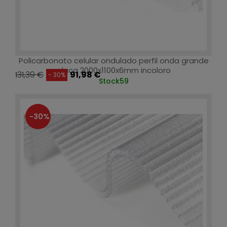
Policarbonato celular ondulado perfil onda grande
placa 2000x1100x6mm incoloro
131,39 €
91,98 €
- 30%
Stock
59
-30%