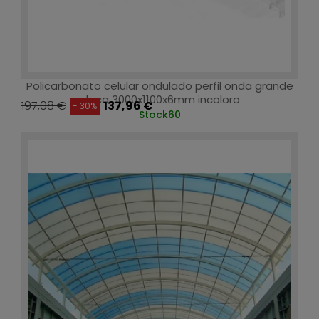
Policarbonato celular ondulado perfil onda grande
placa 3000x1100x6mm incoloro
197,08 €
137,96 €
- 30%
Stock
60