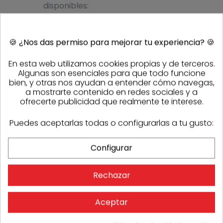
disponibles:
incoloro y
opal.
🍪
¿Nos das permiso para mejorar tu experiencia?
🍪
Ventajas de
uso
En esta web utilizamos cookies propias y de terceros.
Algunas son esenciales para que todo funcione
Estas placas
bien, y otras nos ayudan a entender cómo navegas,
combinan
a mostrarte contenido en redes sociales y a
resistencia, ligereza y
ofrecerte publicidad que realmente te interese.
versatilidad
, lo que
las convierte en la
Puedes aceptarlas todas o configurarlas a tu gusto:
opción preferida
para proyectos que
buscan
durabilidad,
Configurar
seguridad y un
acabado estético
.
Gracias a sus
Rechazar
propiedades
aislantes y a su
Aceptar
facilidad de
instalación, son una
solución eficiente