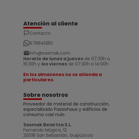
Atención al cliente
Contacto
678845851
info@sasmak.com
Horario de lunes a jueves
de 07:30h a
16:30h y
los viernes
de 07:30h a 14:00h
En los almacenes no se atienda a
particulares.
Sobre nosotros
Proveedor de material de construcción,
especializado Passivhaus y edificios de
consumo casi nulo.
Sasmak Belartza S.L.
Fernando Múgica, 12
20018 San Sebastián, Guipúzcoa