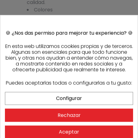
calidad.
Colores
disponibles:
incoloro y
opal.
🍪
¿Nos das permiso para mejorar tu experiencia?
🍪
Ventajas de
En esta web utilizamos cookies propias y de terceros.
uso
Algunas son esenciales para que todo funcione
bien, y otras nos ayudan a entender cómo navegas,
Estas placas
a mostrarte contenido en redes sociales y a
combinan
ofrecerte publicidad que realmente te interese.
resistencia, ligereza y
versatilidad
, lo que
Puedes aceptarlas todas o configurarlas a tu gusto:
las convierte en la
opción preferida
Configurar
para proyectos que
buscan
durabilidad,
seguridad y un
Rechazar
acabado estético
.
Gracias a sus
propiedades
Aceptar
aislantes y a su