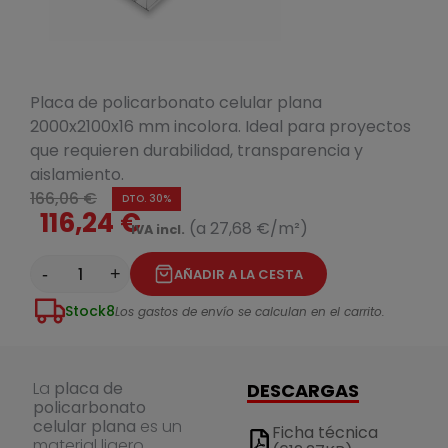
Placa de policarbonato celular plana
2000x2100x16 mm incolora. Ideal para proyectos
que requieren durabilidad, transparencia y
aislamiento.
166,06 €
DTO. 30%
116,24 €
(a 27,68 €/m²)
IVA incl.
-
+
AÑADIR A LA CESTA
Stock
8
Los gastos de envío se calculan en el carrito.
La
placa de
DESCARGAS
policarbonato
celular plana
es un
Ficha técnica
material ligero,