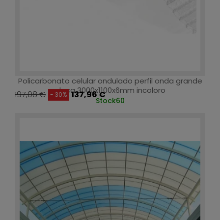
Policarbonato celular ondulado perfil onda grande
placa 3000x1100x6mm incoloro
197,08 €
137,96 €
- 30%
Stock
60