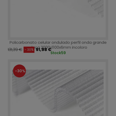
Policarbonato celular ondulado perfil onda grande
placa 2000x1100x6mm incoloro
131,39 €
91,98 €
- 30%
Stock
59
-30%