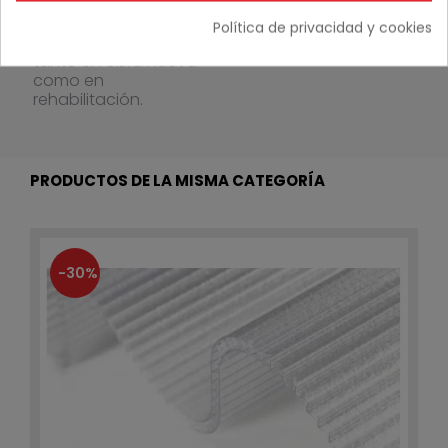
facilidad de
instalación, son una
Política de privacidad y cookies
solución eficiente
tanto en obra nueva
como en
rehabilitación.
PRODUCTOS DE LA MISMA CATEGORÍA
-30%