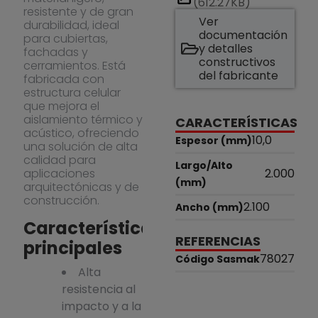
(612.27KB)
resistente y de gran
Ver
durabilidad, ideal
documentación
para cubiertas,
y detalles
fachadas y
constructivos
cerramientos. Está
del fabricante
fabricada con
estructura celular
que mejora el
aislamiento térmico y
CARACTERÍSTICAS
acústico, ofreciendo
10,0
Espesor (mm)
una solución de alta
calidad para
Largo/Alto
aplicaciones
2.000
(mm)
arquitectónicas y de
construcción.
2.100
Ancho (mm)
Características
REFERENCIAS
principales
78027
Código Sasmak
Alta
resistencia al
impacto y a la