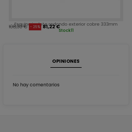
Esquina inglete redondo exterior cobre 333mm
108,30 €
81,22 €
- 25%
Stock
11
OPINIONES
No hay comentarios