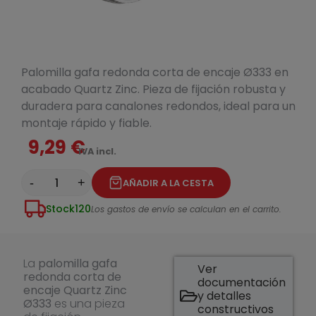
Palomilla gafa redonda corta de encaje Ø333 en
acabado Quartz Zinc. Pieza de fijación robusta y
duradera para canalones redondos, ideal para un
montaje rápido y fiable.
9,29 €
IVA incl.
-
+
AÑADIR A LA CESTA
Stock
120
Los gastos de envío se calculan en el carrito.
La
palomilla gafa
Ver
redonda corta de
documentación
encaje Quartz Zinc
y detalles
Ø333
es una pieza
constructivos