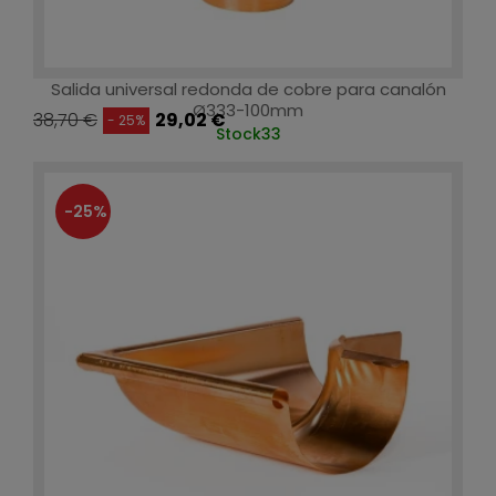
Salida universal redonda de cobre para canalón
Ø333-100mm
38,70 €
29,02 €
- 25%
Stock
33
-25%