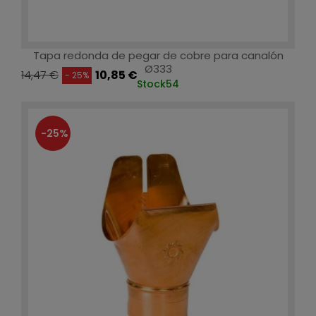
Tapa redonda de pegar de cobre para canalón
Ø333
14,47 €
10,85 €
- 25%
Stock
54
-25%