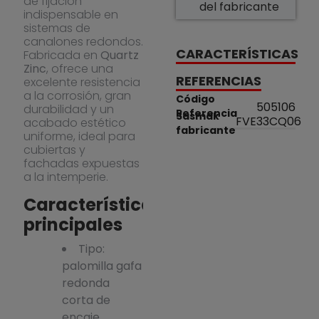
de fijación
del fabricante
indispensable en
sistemas de
canalones redondos.
CARACTERÍSTICAS
Fabricada en
Quartz
Zinc
, ofrece una
REFERENCIAS
excelente resistencia
a la corrosión, gran
Código
505106
durabilidad y un
Referencia
Sasmak
FVE33CQ06
acabado estético
fabricante
uniforme, ideal para
cubiertas y
fachadas expuestas
a la intemperie.
Características
principales
Tipo:
palomilla gafa
redonda
corta de
encaje.