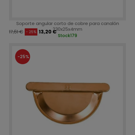
Soporte angular corto de cobre para canalón
230x25x4mm
17,61 €
13,20 €
- 25%
Stock
179
-25%