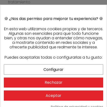
tratamiento
superficial que le
confiere un tono gris
satinado,
🍪
¿Nos das permiso para mejorar tu experiencia?
🍪
homogéneo y
resistente. Su
En esta web utilizamos cookies propias y de terceros.
superficie pasivada
Algunas son esenciales para que todo funcione
evita la aparición de
bien, y otras nos ayudan a entender cómo navegas,
manchas y ofrece
a mostrarte contenido en redes sociales y a
una larga vida útil sin
ofrecerte publicidad que realmente te interese.
mantenimiento,
manteniendo su
aspecto natural con
Puedes aceptarlas todas o configurarlas a tu gusto:
el paso del tiempo.
La
palomilla gafa
Configurar
redonda corta Ø333
en Quartz Zinc
Rechazar
garantiza una
fijación segura y
estética, siendo una
Aceptar
opción fiable para
profesionales de la
instalación de
Política de privacidad y cookies