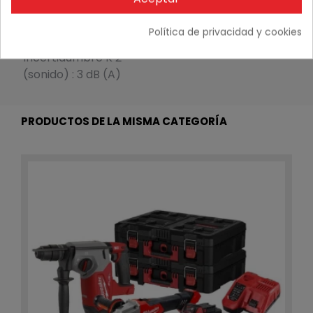
(sonido) : 3 dB (A)
Presión Acústica : 107
Política de privacidad y cookies
dB (A)
Incertidumbre K 2
(sonido) : 3 dB (A)
PRODUCTOS DE LA MISMA CATEGORÍA