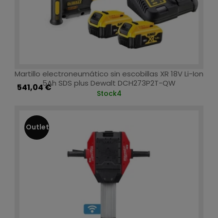
Martillo electroneumático sin escobillas XR 18V Li-Ion
5Ah SDS plus Dewalt DCH273P2T-QW
541,04 €
Stock
4
Outlet