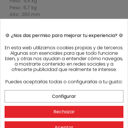
Peso : 5,4 kg
Peso : 6,7 kg
Alto : 263 mm
Longitud : 502 mm
Anchura : 108 mm
Vibración
🍪
¿Nos das permiso para mejorar tu experiencia?
🍪
Mano/Brazo -
En esta web utilizamos cookies propias y de terceros.
Perforación en
Algunas son esenciales para que todo funcione
hormigón : 9,4 m/s²
bien, y otras nos ayudan a entender cómo navegas,
Incertidumbre K 1
a mostrarte contenido en redes sociales y a
(vibración) : 1,5 m/s²
ofrecerte publicidad que realmente te interese.
Vibración
Puedes aceptarlas todas o configurarlas a tu gusto:
Mano/Brazo- Cincel :
8,5 m/s²
Configurar
Incertidumbre K 2
(vibración : 1,5 mm
Presión sonora : 96
Rechazar
dB (A)
Incertidumbre K 1
Aceptar