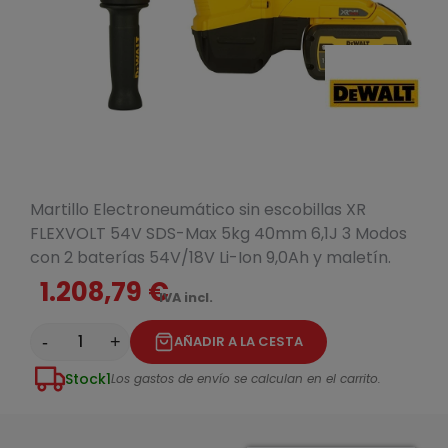
Martillo Electroneumático sin escobillas XR
FLEXVOLT 54V SDS-Max 5kg 40mm 6,1J 3 Modos
con 2 baterías 54V/18V Li-Ion 9,0Ah y maletín.
1.208,79 €
IVA incl.
-
+
AÑADIR A LA CESTA
Stock
1
Los gastos de envío se calculan en el carrito.