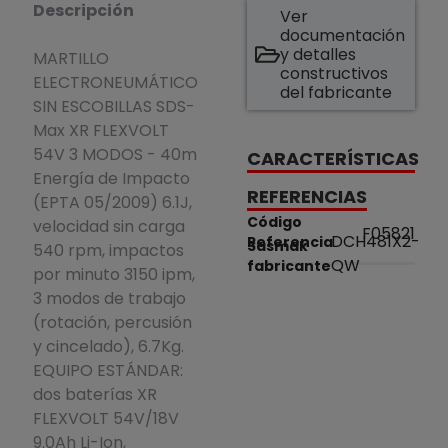
Descripción
Ver
documentación
y detalles
MARTILLO
constructivos
ELECTRONEUMÁTICO
del fabricante
SIN ESCOBILLAS SDS-
Max XR FLEXVOLT
54V 3 MODOS - 40m
CARACTERÍSTICAS
Energía de Impacto
REFERENCIAS
(EPTA 05/2009) 6.1J,
Código
velocidad sin carga
F05821
DCH481X2-
Referencia
Sasmak
540 rpm, impactos
QW
fabricante
por minuto 3150 ipm,
3 modos de trabajo
(rotación, percusión
y cincelado), 6.7Kg.
EQUIPO ESTÁNDAR:
dos baterías XR
FLEXVOLT 54V/18V
9.0Ah Li-Ion,