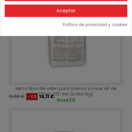
Aceptar
Política de privacidad y cookies
Micro fibra de vidrio para soleras y losas AR de
13mm V12-AM (bolsa 1kg)
15,68 €
14,11 €
- 10%
Stock
213