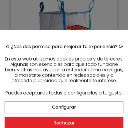
🍪
¿Nos das permiso para mejorar tu experiencia?
🍪
En esta web utilizamos cookies propias y de terceros.
Algunas son esenciales para que todo funcione
bien, y otras nos ayudan a entender cómo navegas,
a mostrarte contenido en redes sociales y a
ofrecerte publicidad que realmente te interese.
Saco escombro Big-Bag 90x90x90cm volumen 800L
Sasmak
Puedes aceptarlas todas o configurarlas a tu gusto:
6,35 €
Stock
814
Configurar
-10%
Rechazar