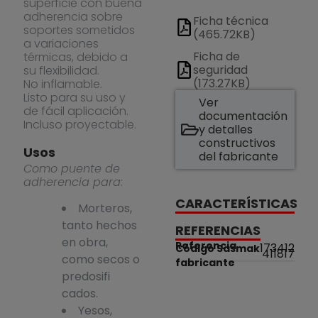
superficie con buena
adherencia sobre
Ficha técnica
soportes sometidos
(465.72KB)
a variaciones
Ficha de
térmicas, debido a
seguridad
su flexibilidad.
(173.27KB)
No inflamable.
Listo para su uso y
Ver
de fácil aplicación.
documentación
Incluso proyectable.
y detalles
constructivos
Usos
del fabricante
Como puente de
adherencia para
:
CARACTERÍSTICAS
Morteros,
tanto hechos
REFERENCIAS
en obra,
Referencia
173412
Código Sasmak
411817
como secos o
fabricante
predosifi
cados.
Yesos,