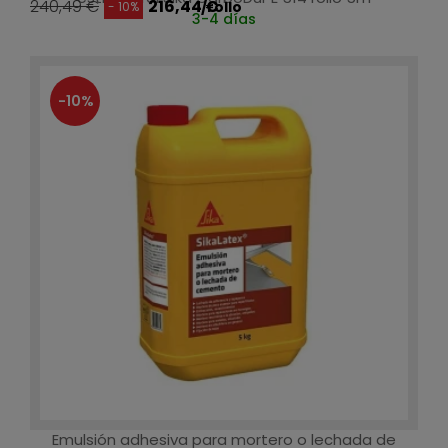
240,49 €
216,44 €
/rollo
- 10%
3-4 días
-10%
Emulsión adhesiva para mortero o lechada de