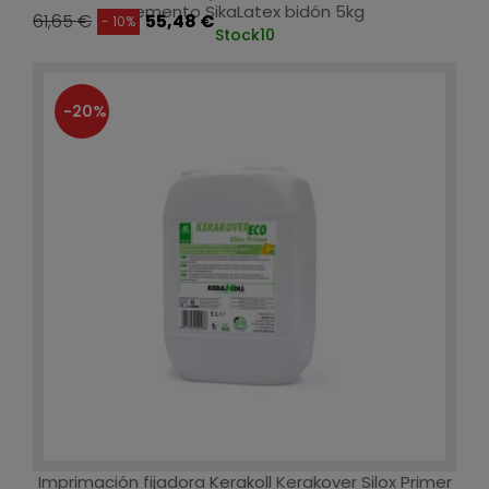
cemento SikaLatex bidón 5kg
61,65 €
55,48 €
- 10%
Stock
10
-20%
Imprimación fijadora Kerakoll Kerakover Silox Primer