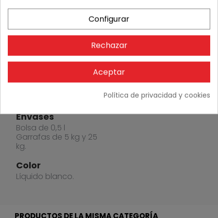
aplicar el
mortero o
Configurar
yeso acto
seguido.
Rechazar
No
aplicable en
Aceptar
soleras para
recrecidos
Política de privacidad y cookies
con morteros.
Envases
Bolsa de 0,5 l
Garrafas de 5 kg y 25
kg.
Color
Líquido blanco.
PRODUCTOS DE LA MISMA CATEGORÍA