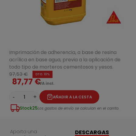
Imprimación de adherencia, a base de resina
acrílica en base agua, previa a la aplicación de
todo tipo de morteros cementosos y yesos.
97,53 €
DTO. 10%
87,77 €
IVA incl.
-
+
AÑADIR A LA CESTA
Stock
25
Los gastos de envío se calculan en el carrito.
Aporta una
DESCARGAS