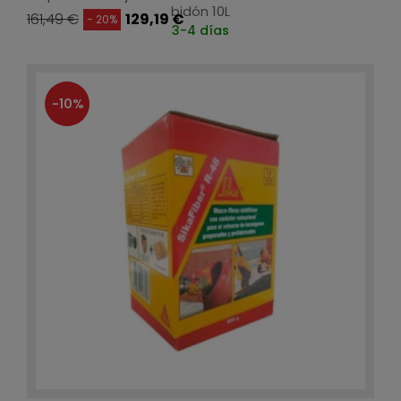
bidón 10L
161,49 €
129,19 €
- 20%
3-4 días
-10%