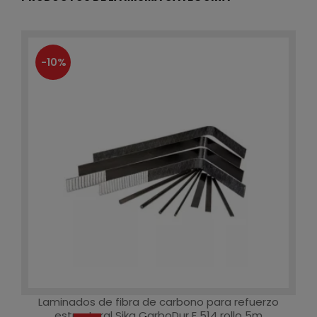
-10%
Laminados de fibra de carbono para refuerzo
estructural Sika CarboDur E 514 rollo 5m