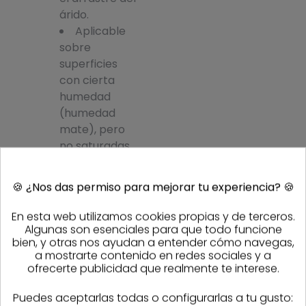
árido.
Aplicable
sobre
superficies
con cierta
humedad
(humedad
mate), pero
no saturadas
o
encharcadas.
🍪
¿Nos das permiso para mejorar tu experiencia?
🍪
Mantiene
la pegajosidad
En esta web utilizamos cookies propias y de terceros.
durante
Algunas son esenciales para que todo funcione
bien, y otras nos ayudan a entender cómo navegas,
bastante
a mostrarte contenido en redes sociales y a
tiempo, por lo
ofrecerte publicidad que realmente te interese.
que no es
necesario
Puedes aceptarlas todas o configurarlas a tu gusto: