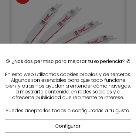
🍪
¿Nos das permiso para mejorar tu experiencia?
🍪
En esta web utilizamos cookies propias y de terceros.
Algunas son esenciales para que todo funcione
bien, y otras nos ayudan a entender cómo navegas,
a mostrarte contenido en redes sociales y a
ofrecerte publicidad que realmente te interese.
Hoja sierra sable 150mm para madera con clavos
(5 uds.) Milwaukee The AX 150
33,64 €
26,91 €
- 20%
Puedes aceptarlas todas o configurarlas a tu gusto:
Stock
52
Configurar
-20%