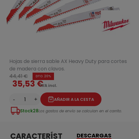
Hojas de sierra sable AX Heavy Duty para cortes
de madera con clavos.
44,41 €
DTO. 20%
35,53 €
IVA incl.
-
+
AÑADIR A LA CESTA
Stock
28
Los gastos de envío se calculan en el carrito.
CARACTERÍSTICAS
DESCARGAS