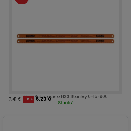
Hoja Rubis acero HSS Stanley 0-15-906
7,41 €
6,29 €
- 15%
Stock
7