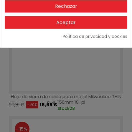
Rechazar
Aceptar
Política de privacidad y cookies
Hoja de sierra de sable para metal Milwaukee THIN
KERF 150mm 18Tpi
20,81 €
16,65 €
- 20%
Stock
28
-15%