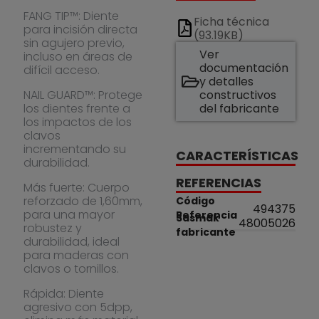
FANG TIP™: Diente
Ficha técnica
para incisión directa
(93.19KB)
sin agujero previo,
Ver
incluso en áreas de
documentación
difícil acceso.
y detalles
NAIL GUARD™: Protege
constructivos
los dientes frente a
del fabricante
los impactos de los
clavos
incrementando su
CARACTERÍSTICAS
durabilidad.
REFERENCIAS
Más fuerte: Cuerpo
reforzado de 1,60mm,
Código
494375
para una mayor
Referencia
Sasmak
48005026
robustez y
fabricante
durabilidad, ideal
para maderas con
clavos o tornillos.
Rápida: Diente
agresivo con 5dpp,