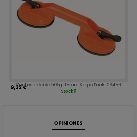
Ventosa doble 50kg 115mm KarpaTools 03456
9,32 €
Stock
11
OPINIONES