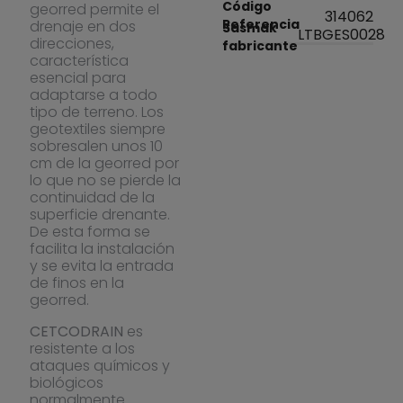
Código
georred permite el
314062
Referencia
drenaje en dos
Sasmak
LTBGES0028
direcciones,
fabricante
característica
esencial para
adaptarse a todo
tipo de terreno. Los
geotextiles siempre
sobresalen unos 10
cm de la georred por
lo que no se pierde la
continuidad de la
superficie drenante.
De esta forma se
facilita la instalación
y se evita la entrada
de finos en la
georred.
CETCODRAIN
es
resistente a los
ataques químicos y
biológicos
normalmente