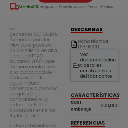
Stock
400
Los gastos de envío se calculan en el carrito.
Las
DESCARGAS
georredes
CETCODRAIN
están
formadas por dos
Ficha técnica
hilos superpuestos
(66.99KB)
de polietileno de alta
Ver
densidad PEAD
documentación
cruzados a 60º, que
y detalles
forman canales con
constructivos
alta capacidad de
del fabricante
evacuación de
agua, incluso
sometidos a grandes
cargas y bajo
CARACTERÍSTICAS
condiciones muy
Cant.
reducidas. Están
200,000
embalaje
disponibles entre los
4 y los 10 mm.
REFERENCIAS
El diseño biaxial de la