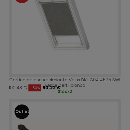
Cortina de oscurecimiento Velux DKL C04 4575 SWL
verde perfil blanco
100,43 €
50,22 €
- 50%
Stock
2
Outlet