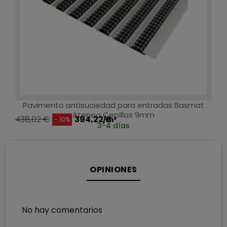
Pavimento antisuciedad para entradas Basmat
Atenea Cepillos 9mm
438,02 €
394,22 €
/m²
- 10%
3-4 días
OPINIONES
No hay comentarios