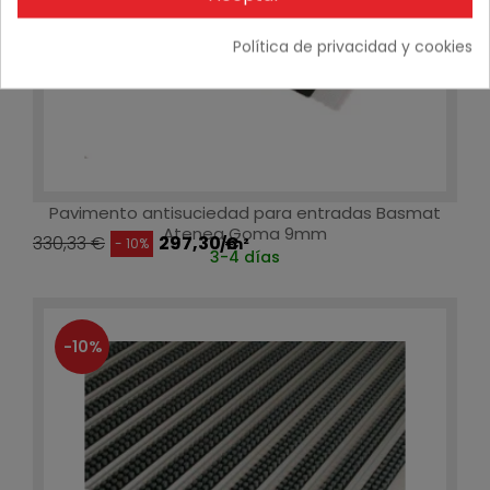
Política de privacidad y cookies
Pavimento antisuciedad para entradas Basmat
Atenea Goma 9mm
330,33 €
297,30 €
/m²
- 10%
3-4 días
-10%