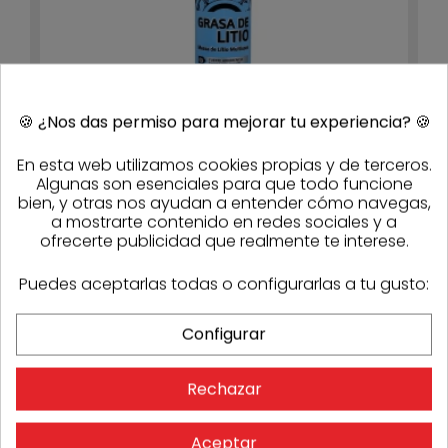
🍪
¿Nos das permiso para mejorar tu experiencia?
🍪
En esta web utilizamos cookies propias y de terceros.
Algunas son esenciales para que todo funcione
Lubricante de grasa de litio multiusos 3-EN-UNO
bien, y otras nos ayudan a entender cómo navegas,
Profesional cartucho 400g
9,80 €
9,31 €
a mostrarte contenido en redes sociales y a
- 5%
Stock
42
ofrecerte publicidad que realmente te interese.
Puedes aceptarlas todas o configurarlas a tu gusto:
-10%
Configurar
Rechazar
Aceptar