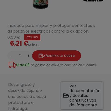
Indicado para limpiar y proteger contactos y
dispositivos eléctricos contra la oxidación.
6,90 €
DTO. 10%
6,21 €
IVA incl.
-
+
AÑADIR A LA CESTA
Stock
13
Los gastos de envío se calculan en el carrito.
Desengrasa y
Ver
desoxida dejando
documentación
y detalles
una película oleosa
constructivos
protectora e
del fabricante
hidrófuga,