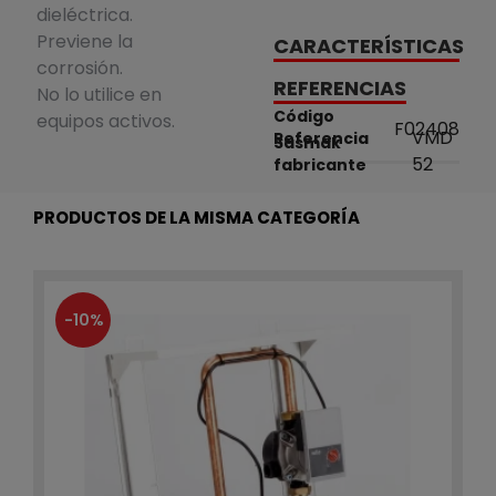
dieléctrica.
Previene la
CARACTERÍSTICAS
corrosión.
REFERENCIAS
No lo utilice en
Código
equipos activos.
F02408
VMD
Referencia
Sasmak
52
fabricante
PRODUCTOS DE LA MISMA CATEGORÍA
-10%