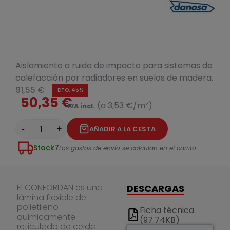
Aislamiento a ruido de impacto para sistemas de
calefacción por radiadores en suelos de madera.
91,55 €
DTO. 45%
50,35 €
(a 3,53 €/m²)
IVA incl.
-
+
AÑADIR A LA CESTA
Stock
7
Los gastos de envío se calculan en el carrito.
El CONFORDAN es una
DESCARGAS
lámina flexible de
polietileno
Ficha técnica
quimicamente
(97.74KB)
reticulado de celda