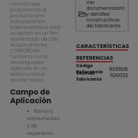
Ver
cerrada que
documentación
proporciona al
y detalles
producto una
constructivos
estructuración
del fabricante
interna elástica, está
acabado en un film
aluminizado de LDPE.
Acústicamente,
CARACTERÍSTICAS
CONFORDAN
funciona como
REFERENCIAS
amortiguador
Código
aplicado en un
805508
Referencia
Sasmak
sistema masa-
620032
fabricante
resorte-masa.
Campo de
Aplicación
Barrera
antihumedad
y de
separación