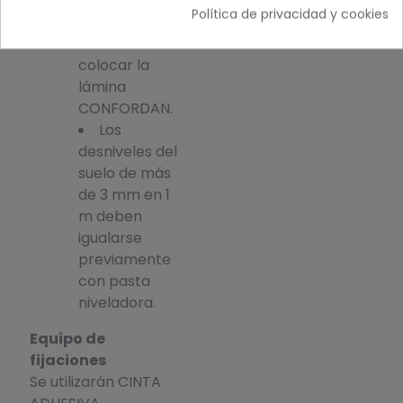
deben estar
Política de privacidad y cookies
terminadas
antes de
colocar la
lámina
CONFORDAN.
Los
desniveles del
suelo de más
de 3 mm en 1
m deben
igualarse
previamente
con pasta
niveladora.
Equipo de
fijaciones
Se utilizarán CINTA