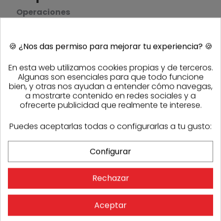
Operaciones
previas
Antes de
🍪
¿Nos das permiso para mejorar tu experiencia?
🍪
comenzar los
trabajos, se
En esta web utilizamos cookies propias y de terceros.
debe hacer
Algunas son esenciales para que todo funcione
acopio de los
bien, y otras nos ayudan a entender cómo navegas,
materiales
a mostrarte contenido en redes sociales y a
ofrecerte publicidad que realmente te interese.
necesarios
para la
Puedes aceptarlas todas o configurarlas a tu gusto:
ejecución de
la obra, que
Configurar
son:
Equipo de
Rechazar
replanteo
Las
Aceptar
instalaciones