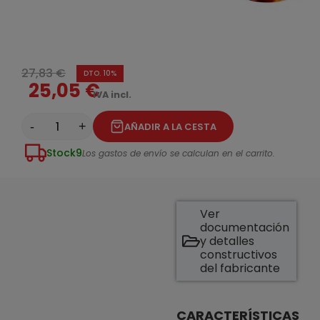
27,83 €
DTO. 10%
25,05 €
IVA incl.
-
+
AÑADIR A LA CESTA
Stock
9
Los gastos de envío se calculan en el carrito.
Ver
documentación
y detalles
constructivos
del fabricante
CARACTERÍSTICAS