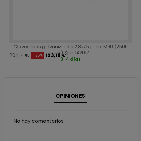
Clavos lisos galvanizados 2,8x75 para IM90 (2500
uds.) Spit 142017
204,14 €
153,10 €
- 25%
3-4 días
OPINIONES
No hay comentarios