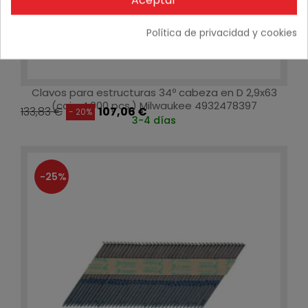
Aceptar
Política de privacidad y cookies
Clavos para estructuras 34º cabeza en D 2,9x63
(caja 4.000 pcs.) Milwaukee 4932478397
133,83 €
107,06 €
- 20%
3-4 días
-25%