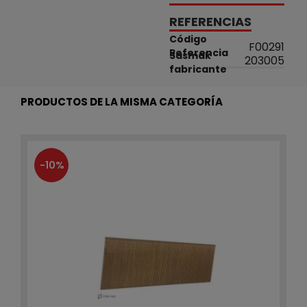
REFERENCIAS
Código
F00291
Referencia
Sasmak
203005
fabricante
PRODUCTOS DE LA MISMA CATEGORÍA
-10%