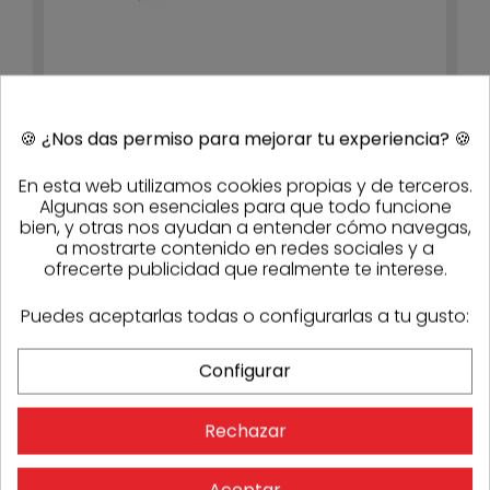
🍪
¿Nos das permiso para mejorar tu experiencia?
🍪
Clavos clavadora sin cabeza 0,6x25mm (Caja
20.000 uds.)
31,46 €
28,31 €
- 10%
En esta web utilizamos cookies propias y de terceros.
Stock
16
Algunas son esenciales para que todo funcione
bien, y otras nos ayudan a entender cómo navegas,
a mostrarte contenido en redes sociales y a
-20%
ofrecerte publicidad que realmente te interese.
Puedes aceptarlas todas o configurarlas a tu gusto:
Configurar
Rechazar