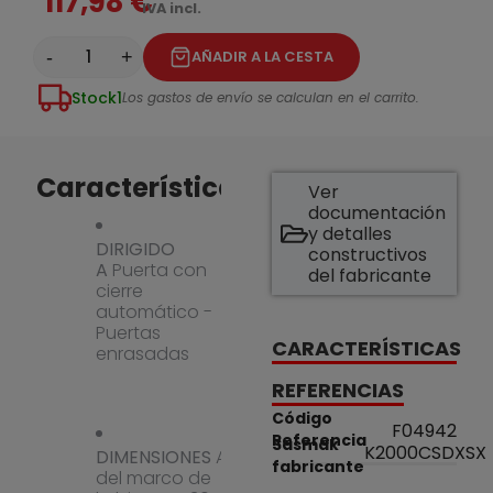
117,98 €
IVA incl.
-
+
AÑADIR A LA CESTA
Stock
1
Los gastos de envío se calculan en el carrito.
Características
Ver
documentación
y detalles
DIRIGIDO
constructivos
A
Puerta con
del fabricante
cierre
automático -
Puertas
CARACTERÍSTICAS
enrasadas
REFERENCIAS
Código
F04942
Referencia
Sasmak
K2000CSDXSX
DIMENSIONES
Ancho
fabricante
del marco de