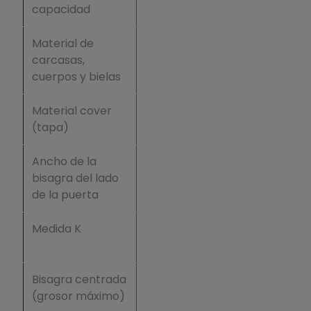
capacidad
bisagras)
Material de
Zamak
carcasas,
cuerpos y bielas
Material cover
Aluminio
(tapa)
Ancho de la
30 mm
bisagra del lado
de la puerta
Medida K
máximo
4 mm
Bisagra centrada
máximo
(grosor máximo)
38 mm