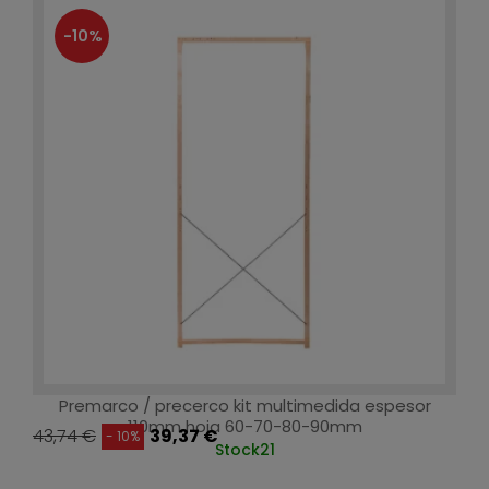
-10%
Premarco / precerco kit multimedida espesor
110mm hoja 60-70-80-90mm
43,74 €
39,37 €
- 10%
Stock
21