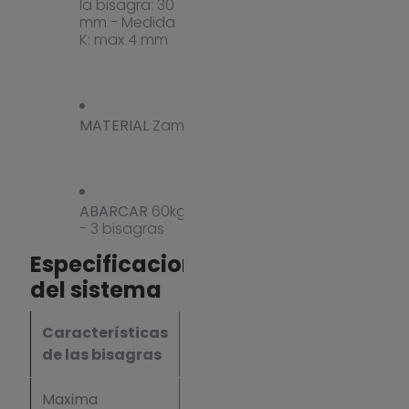
la bisagra: 30
mm - Medida
K: max 4 mm
MATERIAL
Zamak
ABARCAR
60kg
- 3 bisagras
Especificaciones
del sistema
Características
Valor
de las bisagras
Maxima
60 kg (3