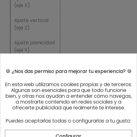
(eje X)
- 2 mm
Ajuste vertical
+3 mm /
(eje Z)
- 3 mm
Ajuste planicidad
+1 mm /
(eje Y)
- 1 mm
Intercambiable
K7080 -
🍪
¿Nos das permiso para mejorar tu experiencia?
🍪
con
K7316
En esta web utilizamos cookies propias y de terceros.
Tornillos para
Sì
Algunas son esenciales para que todo funcione
fijación
bien, y otras nos ayudan a entender cómo navegas,
a mostrarte contenido en redes sociales y a
ofrecerte publicidad que realmente te interese.
Puedes aceptarlas todas o configurarlas a tu gusto:
PRODUCTOS DE LA MISMA CATEGORÍA
Configurar