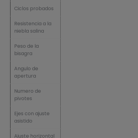
Ciclos probados
100.000
Resistencia a la
240
niebla salina
horas
Peso de la
1,296 kg
bisagra
Angulo de
180°
apertura
Numero de
7
pivotes
Ejes con ajuste
X - Y - Z
asistido
Ajuste horizontal
+2 mm /