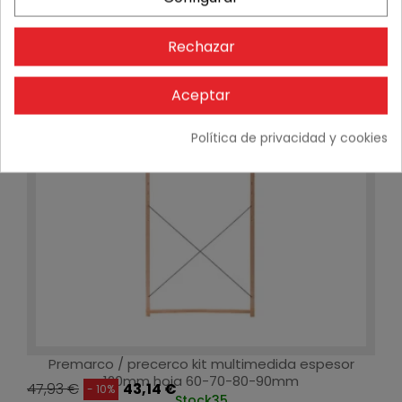
Rechazar
-10%
Aceptar
Política de privacidad y cookies
Premarco / precerco kit multimedida espesor
120mm hoja 60-70-80-90mm
47,93 €
43,14 €
- 10%
Stock
35