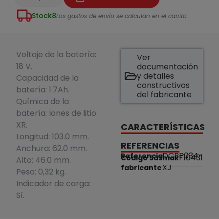
Stock
8
Los gastos de envío se calculan en el carrito.
Voltaje de la batería:
Ver
18 V.
documentación
y detalles
Capacidad de la
constructivos
batería: 1.7Ah.
del fabricante
Química de la
batería: Iones de litio
XR.
CARACTERÍSTICAS
Longitud: 103.0 mm.
REFERENCIAS
Anchura: 62.0 mm.
DCBP034-
Referencia
F10431
Código Sasmak
Alto: 46.0 mm.
XJ
fabricante
Peso: 0,32 kg.
Indicador de carga:
Sí.