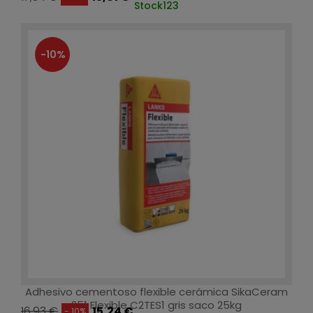
Stock
123
-10%
Adhesivo cementoso flexible cerámica SikaCeram
251 Flexible C2TES1 gris saco 25kg
16,93 €
15,24 €
- 10%