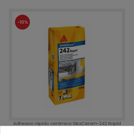
-10%
Adhesivo rápido cerámica SikaCeram-242 Rapid
C125 Sa 25KG
43,68 €
39,31 €
- 10%