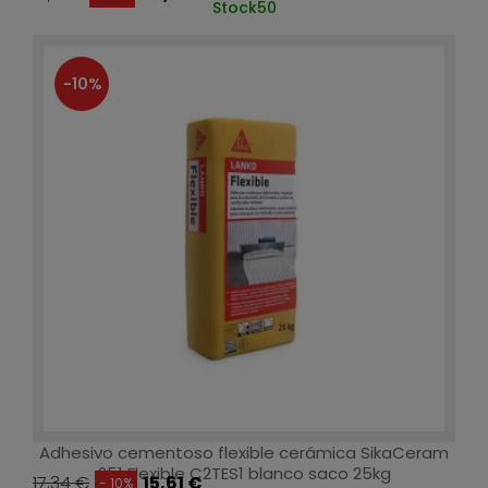
Stock
50
-10%
Adhesivo cementoso flexible cerámica SikaCeram
251 Flexible C2TES1 blanco saco 25kg
17,34 €
15,61 €
- 10%