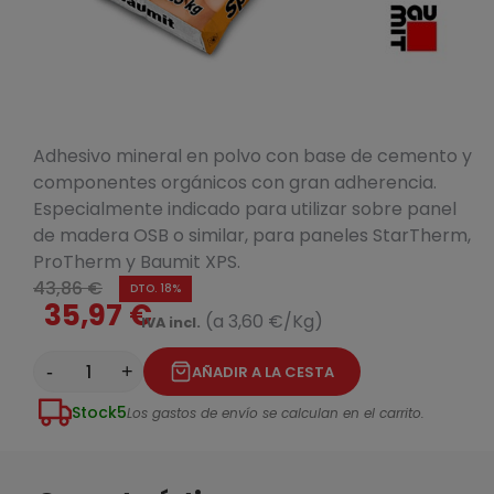
Adhesivo mineral en polvo con base de cemento y
componentes orgánicos con gran adherencia.
Especialmente indicado para utilizar sobre panel
de madera OSB o similar, para paneles StarTherm,
ProTherm y Baumit XPS.
43,86 €
DTO. 18%
35,97 €
(a 3,60 €/Kg)
IVA incl.
-
+
AÑADIR A LA CESTA
Stock
5
Los gastos de envío se calculan en el carrito.