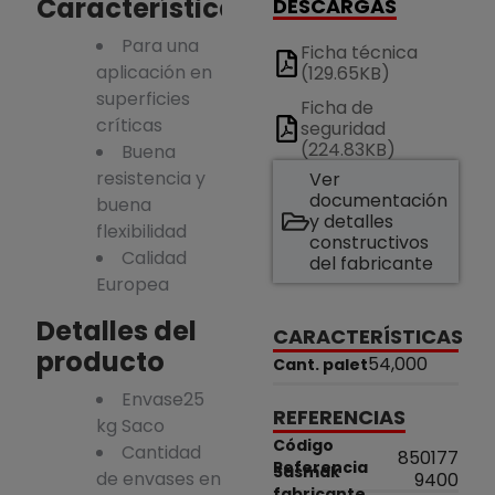
Características
DESCARGAS
Para una
Ficha técnica
aplicación en
(129.65KB)
superficies
Ficha de
críticas
seguridad
(224.83KB)
Buena
resistencia y
Ver
documentación
buena
y detalles
flexibilidad
constructivos
Calidad
del fabricante
Europea
Detalles del
CARACTERÍSTICAS
producto
54,000
Cant. palet
Envase25
REFERENCIAS
kg Saco
Código
Cantidad
850177
Referencia
Sasmak
de envases en
9400
fabricante