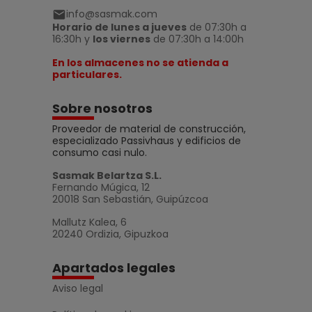
info@sasmak.com
Horario de lunes a jueves
de 07:30h a
16:30h y
los viernes
de 07:30h a 14:00h
En los almacenes no se atienda a
particulares.
Sobre nosotros
Proveedor de material de construcción,
especializado Passivhaus y edificios de
consumo casi nulo.
Sasmak Belartza S.L.
Fernando Múgica, 12
20018 San Sebastián, Guipúzcoa
Mallutz Kalea, 6
20240 Ordizia, Gipuzkoa
Apartados legales
Aviso legal